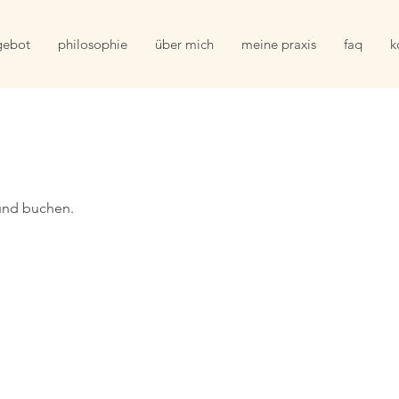
gebot
philosophie
über mich
meine praxis
faq
k
und buchen.