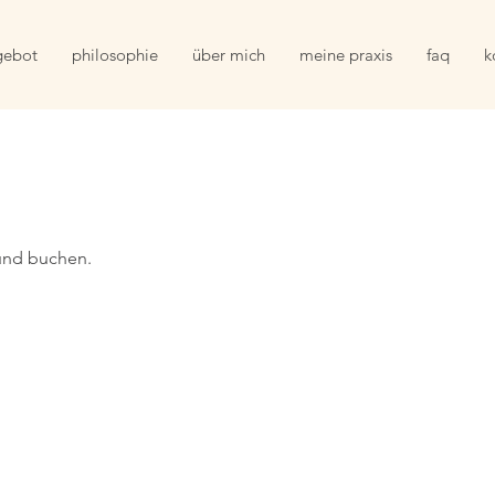
gebot
philosophie
über mich
meine praxis
faq
k
und buchen.